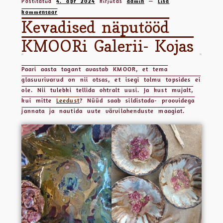
Postitatud
4. apr 2024
kirjutas
admin
—
Lisa
Soovikorv
kommentaar
Kevadised näputööd
FB
KMOORi Galerii- Kojas
Instagramm
Müügitingimused
Paari aasta tagant avastab KMOOR, et tema
glasuurivarud on nii otsas, et isegi tolmu topsides ei
ole. Nii tulebki tellida ohtralt uusi. Ja kust mujalt,
kui mitte
Leedust
? Nüüd saab sildistada- proovidega
jannata ja nautida uute värvilahenduste maagiat.