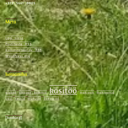
+372 5661 0005
Meta
Logi sisse
Postituste RSS
Kommentaaride RSS
WordPress.org
keraamika
käsitöö
alused
glasuur
kommid
makroon
makroonid
savi
tassid
trühvlid
šokolaad
[booking]