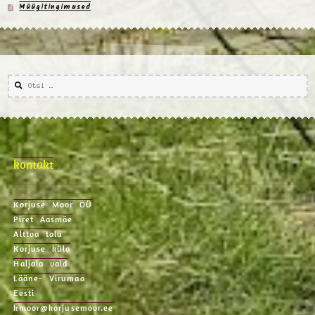
Müügitingimused
kontakt
Korjuse Moor OÜ
Piret Aasmäe
Alttoa talu
Korjuse küla
Haljala vald
Lääne- Virumaa
Eesti
kmoor@korjusemoor.ee