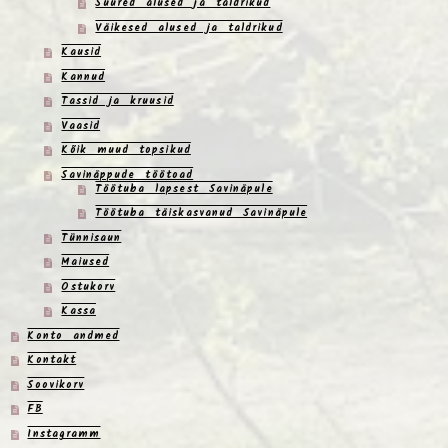
Suured alused ja taldrikud
Väikesed alused ja taldrikud
Kausid
Kannud
Tassid ja kruusid
Vaasid
Kõik muud topsikud
Savinäppude töötoad
Töötuba lapsest Savinäpule
Töötuba täiskasvanud Savinäpule
Tünnisaun
Maiused
Ostukorv
Kassa
Konto andmed
Kontakt
Soovikorv
FB
Instagramm