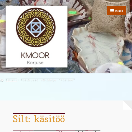
Menüü
Korjuse Moor ehk sõpradele lihtsalt- KMOOR
Esileht
Postitused siltidega “käsitöö”
Majakeste rent
Pood
Konto andmed
Silt:
käsitöö
Kontakt