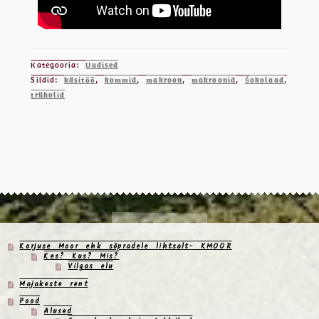
Kategooria:
Uudised
Sildid:
käsitöö
,
kommid
,
makroon
,
makroonid
,
šokolaad
,
trühvlid
Korjuse Moor ehk sõpradele lihtsalt- KMOOR
Kes? Kus? Mis?
Vilgas elu
Majakeste rent
Pood
Alused