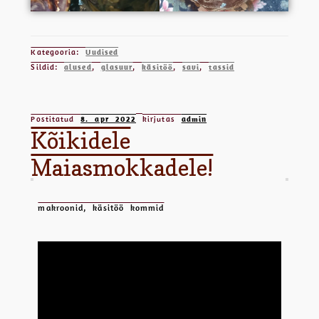
Kategooria:
Uudised
Sildid:
alused
,
glasuur
,
käsitöö
,
savi
,
tassid
Postitatud
8. apr 2022
kirjutas
admin
Kõikidele
Maiasmokkadele!
makroonid, käsitöö kommid